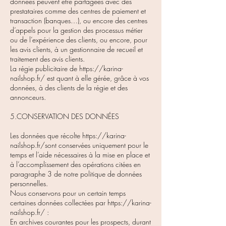
données peuvent être partagées avec des
prestataires comme des centres de paiement et
transaction (banques…), ou encore des centres
d’appels pour la gestion des processus métier
ou de l’expérience des clients, ou encore, pour
les avis clients, à un gestionnaire de recueil et
traitement des avis clients.
La régie publicitaire de https://karina-
nailshop.fr/ est quant à elle gérée, grâce à vos
données, à des clients de la régie et des
annonceurs.
5.CONSERVATION DES DONNÉES
Les données que récolte
https://karina-
nailshop.fr/sont
conservées uniquement pour le
temps et l’aide nécessaires à la mise en place et
à l’accomplissement des opérations citées en
paragraphe 3 de notre politique de données
personnelles.
Nous conservons pour un certain temps
certaines données collectées par
https://karina-
nailshop.fr/
:
En archives courantes pour les prospects, durant