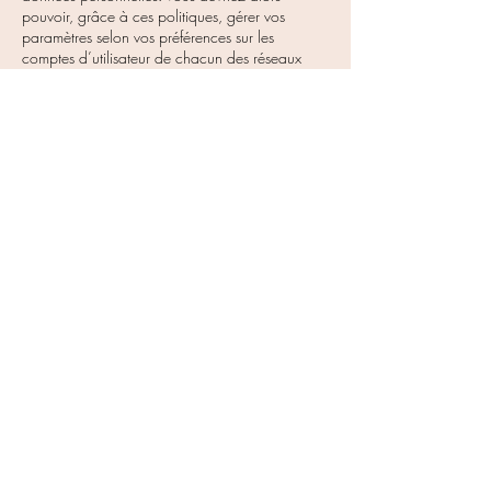
pouvoir, grâce à ces politiques, gérer vos
paramètres selon vos préférences sur les
comptes d’utilisateur de chacun des réseaux
sociaux sur lesquels vous êtes inscrit.
Politique de protection de vie privée des réseaux
sociaux précités, cliquez sur le réseau social de
votre choix :
Facebook :
https://fr-
fr.facebook.com/privacy/explanation
Twitter : https://twitter.com/fr/tos
Google + :
https://policies.google.com/terms?hl=fr
Concernant notre régie publicitaire, nous vous
rappelons, comme évoqué juste avant, que tous
nos espaces publicitaires peuvent contenir des
cookies provenant de tiers (publicitaire à
l’origine de la publicité présentée, prestataires
tiers du publicitaire…).
Ils peuvent donc avec ces cookies et durant le
temps prescrit de validité de ceux-ci, proposer
des publicités aux endroits mis à disposition