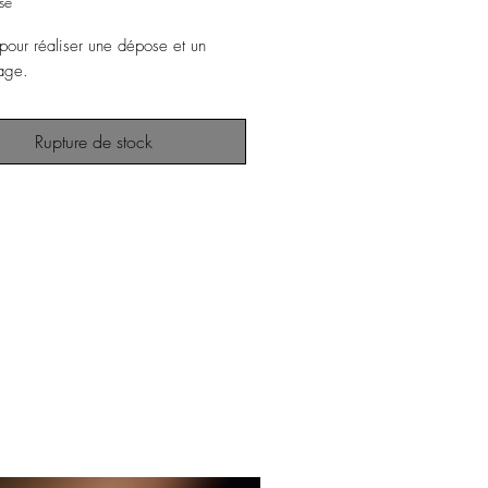
se
our réaliser une dépose et un
age.
Rupture de stock