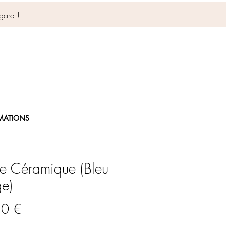
gard !
MATIONS
se Céramique (Bleu
e)
Prix
50 €