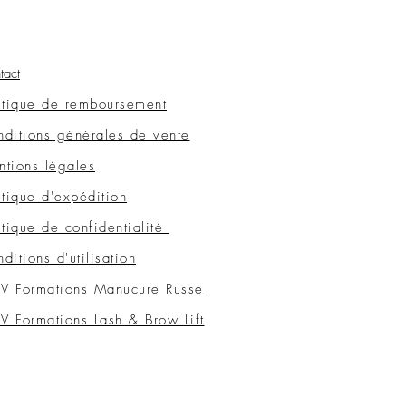
tact
itique de remboursement
ditions générales de vente
tions légales
itique d'expédition
itique de confidentialité
ditions d'utilisation
V Formations Manucure Russe
 Formations Lash & Brow Lift