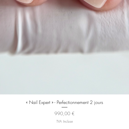
Aperçu rapide
« Nail Expert » - Perfectionnement 2 jours
Prix
990,00 €
TVA Incluse