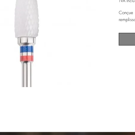
TVA Inclu
Conçue p
rempliss