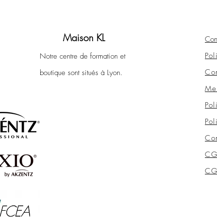
Maison KL
Con
Pol
Notre centre de formation et
Con
boutique sont situés à Lyon.
Men
Pol
Pol
Con
CG
CGV