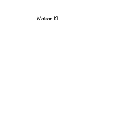
Maison KL
Notre centre de formation et
boutique sont situés à Lyon.
Contact
Politique de remboursement
Conditions générales de vente