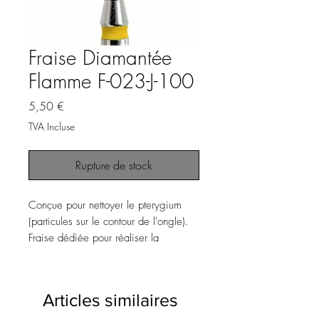
Fraise Diamantée
Flamme F-023-J-100
Prix
5,50 €
TVA Incluse
Rupture de stock
Conçue pour nettoyer le pterygium
(particules sur le contour de l'ongle).
Fraise dédiée pour réaliser la
manucure Russe.
Denture très fine pour cuticule fine et
Articles similaires
très sensible.