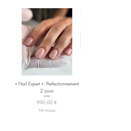
« Nail Expert » - Perfectionnement
Brosse À Manucure EXP
2 jours
Pour Enlever La Poussiè
Prix
990,00 €
TVA Incluse