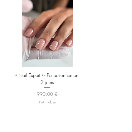
« Nail Expert » - Perfectionnement
Brosse À Manucure EXP
2 jours
Pour Enlever La Poussiè
Prix
990,00 €
TVA Incluse