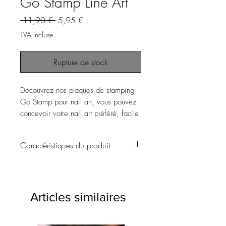
Go Stamp Line Art
Prix
Prix
 11,90 € 
5,95 €
original
promotionnel
TVA Incluse
Rupture de stock
Découvrez nos plaques de stamping
Go Stamp pour nail art, vous pouvez
concevoir votre nail art préféré, facile
à transférer et à appliquer sur vos
ongles !
Caractéristiques du produit
Nos plaques de stamping sont pleines de
thèmes et d'éléments, avec différents
motifs orignaux ! Vous pouvez combiner
Articles similaires
ces plaques avec nos vernis Go Stamp
pour créer une décoration d'ongles
personnalisée et unique.