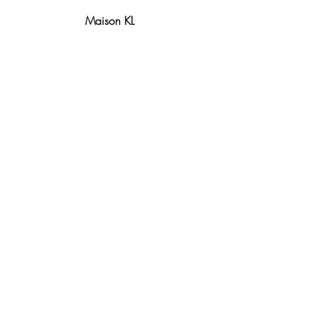
Maison KL
Notre centre de formation et
boutique sont situés à Lyon.
Contact
Politique de remboursement
Conditions générales de vente
Mentions légales