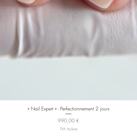
Aperçu rapide
« Nail Expert » - Perfectionnement 2 jours
Prix
990,00 €
TVA Incluse