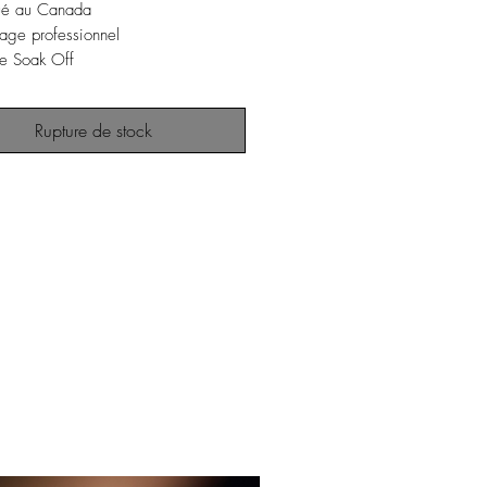
qué au Canada
usage professionnel
me Soak Off
E | Cruelty Free | Vegan
Rupture de stock