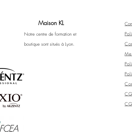
Maison KL
Con
Pol
Notre centre de formation et
Con
boutique sont situés à Lyon.
Men
Pol
Pol
Con
CG
CGV