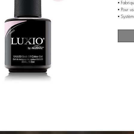
▪️ Fabri
▪️ Pour 
▪️ Systè
▪️ 9-FRE