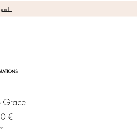
gard !
MATIONS
o Grace
Prix
50 €
se