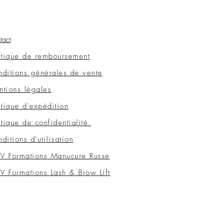
tact
itique de remboursement
ditions générales de vente
tions légales
itique d'expédition
itique de confidentialité
ditions d'utilisation
V Formations Manucure Russe
 Formations Lash & Brow Lift