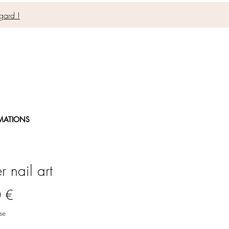
gard !
MATIONS
r nail art
Prix
 €
se