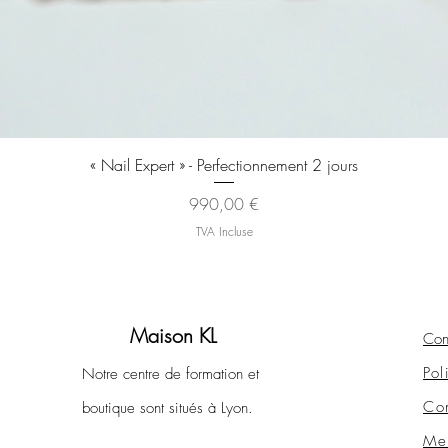
Aperçu rapide
« Nail Expert » - Perfectionnement 2 jours
Prix
990,00 €
TVA Incluse
Maison KL
Con
Pol
Notre centre de formation et
Con
boutique sont situés à Lyon.
Men