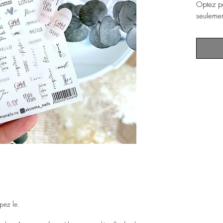
Optez po
seulemen
pez le.