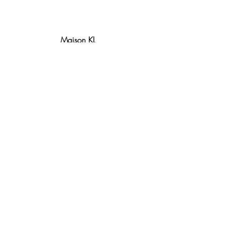
Maison KL
Notre centre de formation et
boutique sont situés à Lyon.
Contact
Politique de remboursement