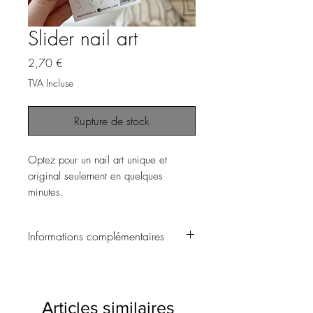
Slider nail art
Prix
2,70 €
TVA Incluse
Rupture de stock
Optez pour un nail art unique et
original seulement en quelques
minutes.
Informations complémentaires
▪️ Choisissez le motif souhaité et
découpez le.
Articles similaires
▪️ Laissez tremper le motif dans l’eau