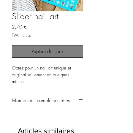
Slider nail art
Prix
2,70 €
TVA Incluse
Rupture de stock
Optez pour un nail art unique et
original seulement en quelques
minutes.
Informations complémentaires
▪️ Choisissez le motif souhaité et
découpez le.
Articles similaires
▪️ Laissez tremper le motif dans l’eau