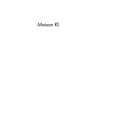
Maison KL
Notre centre de formation et
boutique sont situés à Lyon.
Contact
Politique de remboursement