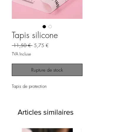
Tapis silicone
Prix
Prix
 11,50 € 
5,75 €
original
promotionnel
TVA Incluse
Rupture de stock
Tapis de protection
Articles similaires