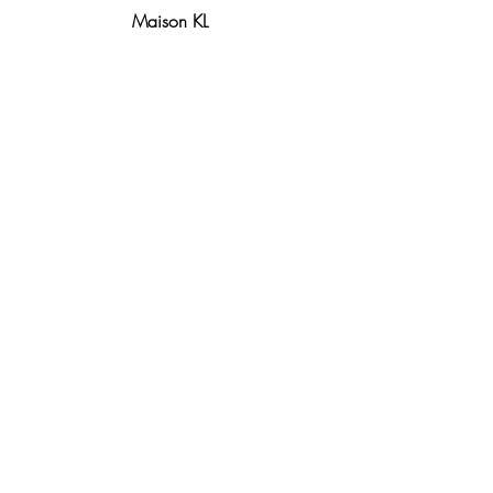
Maison KL
Notre centre de formation et
boutique sont situés à Lyon.
Contact
Politique de remboursement
Conditions générales de vente
Mentions légales