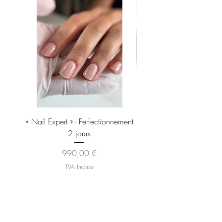
« Nail Expert » - Perfectionnement
Brosse À Manucure EXP
2 jours
Pour Enlever La Poussiè
Prix
990,00 €
TVA Incluse