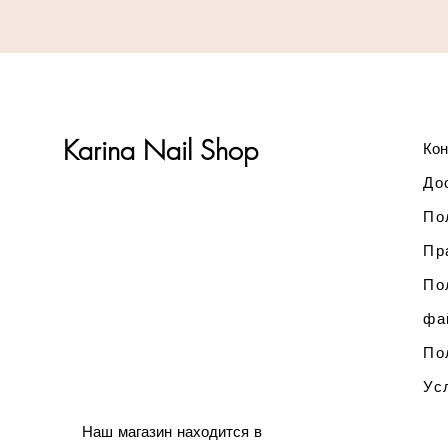
Karina Nail Shop
Кон
До
По
Пр
По
фа
По
Ус
Наш магазин находится в