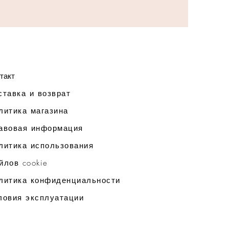
такт
ставка и возврат
литика магазина
авовая информация
литика использования
йлов cookie
литика конфиденциальности
ловия эксплуатации