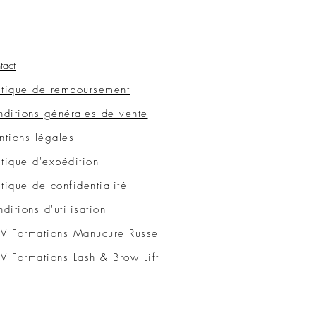
tact
itique de remboursement
ditions générales de vente
tions légales
itique d'expédition
itique de confidentialité
ditions d'utilisation
V Formations Manucure Russe
 Formations Lash & Brow Lift