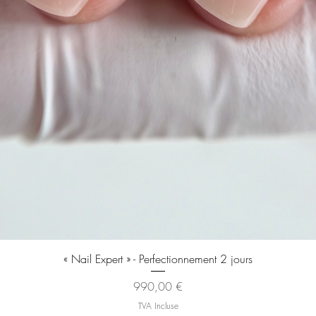
Aperçu rapide
« Nail Expert » - Perfectionnement 2 jours
Prix
990,00 €
TVA Incluse