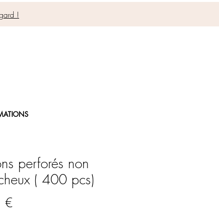
gard !
MATIONS
ns perforés non
cheux ( 400 pcs)
Prix
 €