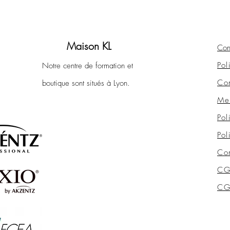
Maison KL
Con
Pol
Notre centre de formation et
Con
boutique sont situés à Lyon.
Men
Pol
Pol
Con
CG
CGV