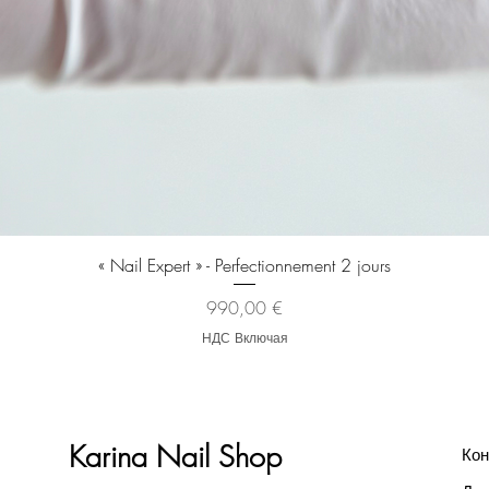
Быстрый просмотр
« Nail Expert » - Perfectionnement 2 jours
Цена
990,00 €
НДС Включая
Karina Nail Shop
Кон