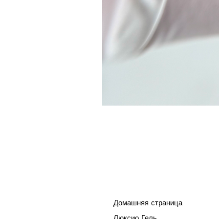
Домашняя страница
Люксио Гель