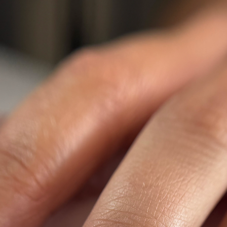
Matin
10:00 pa
11:00 pr
13:00 P
14:15 p
16:15 p
Moyens 
Pendant 
à disposi
et stylo
prendre 
droit de
souhaite
autorisé
Evaluati
Testes th
Attestati
Une atte
l’issus d