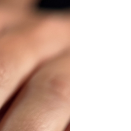
rtie théorique pendant 1h
atique sur 1 ère modèle
ause déjeuner
ratique sur 2 ème modèle
ratique sur 3 ème modèle
pédagogiques:
la formation tout le matériel sera mis
tion. Les fournitures tels que cahiers
s seront également distribués pour
des notes. Cependant l’élève a le
 venir avec son propre matériel s’il
 ( ipad, ordinateur seront également
s).
on :
éoriques, quiz et testes pratiques.
on/Certification :
station de formation sera délivrée à
e la formation.