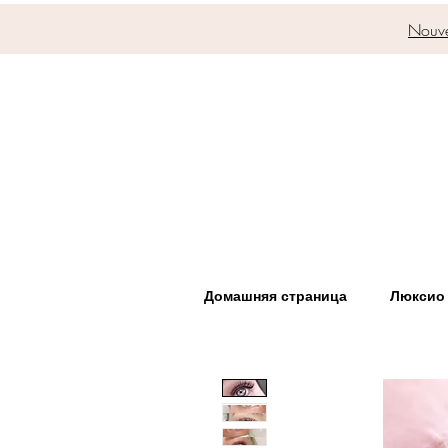
Nouve
Домашняя страница
Люксио