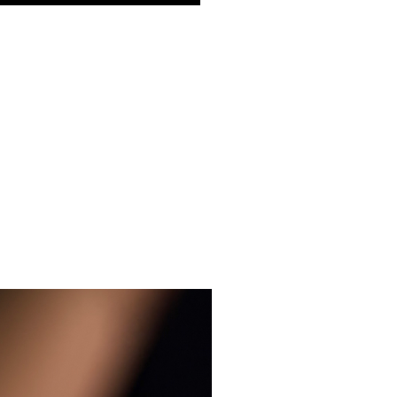
fs pédagogique:
omie des cils
tion de Double LASHBOTOX
que personnelle de LucieLashes
que de choix de différentes tailles
ones
que de bon positionnement de
s sur les paupières
tion correcte des produits
ole idéal pour 100% résultat réussi
tion de règles d’hygiène et de
tions réglementaires
rcialisation
évaluation des résultats:
ituation, tour de table, contrôle
endant la formation les stagiaires
pratiquer sur 3 modèles.
mme pédagogique: