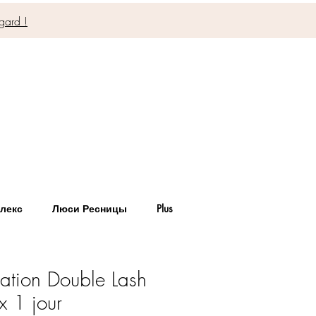
gard !
лекс
Люси Ресницы
Plus
ation Double Lash
x 1 jour