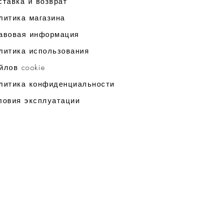
ставка и возврат
литика магазина
авовая информация
литика использования
йлов cookie
литика конфиденциальности
ловия эксплуатации