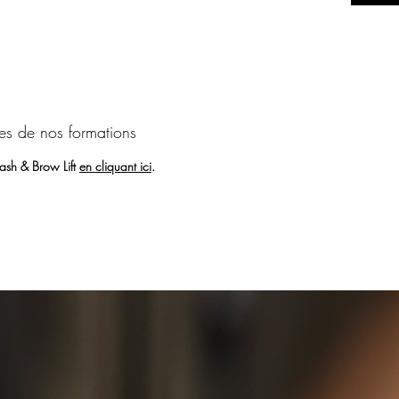
Objecti
* l’anat
* la no
* Techni
* Techni
de silic
*Techni
es de nos formations
silicone
*Applica
ash & Brow Lift
en cliquant ici
.
* protoc
*Applica
sécurité
* obliga
* comme
Suivi et 
Mise en s
visuel. P
doivent 
Progra
Jour J