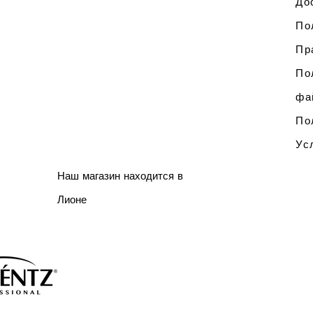
До
По
Пр
По
фа
По
Ус
Наш магазин находится в
Лионе