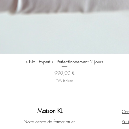
Aperçu rapide
« Nail Expert » - Perfectionnement 2 jours
Prix
990,00 €
TVA Incluse
Maison KL
Con
Pol
Notre centre de formation et