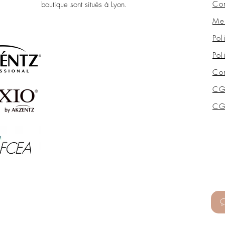
Con
boutique sont situés à Lyon.
Men
Pol
Pol
Con
CG
CGV