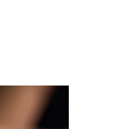
que de la french manucure avec un
récis et détaillé (+entraînement sur
iers)
du pinceau liner (découpe et
on)
de la matière pour dessiner la
proportion correcte pour une texture
et facile à utiliser.
ue sur modèle, forme carré ou
e de la formation vous allez non
 obtenir un certificat sur la
 russe mais aussi vous allez aussi
tifiée par la marque Luxio by
 Donc vous allez obtenir deux
 officiels et reconnus.
z une possibilité de régler la
n en x4 via PayPal sans aucun frais!