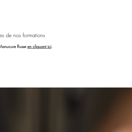
▪️Techni
schéma p
les nuanc
▪️Choix 
adaptati
es de nos formations
▪️Choix 
french/ 
 Manucure Russe
en cliquant ici
.
parfaite 
▪️Pratiq
amande
À l’issu
seulement
manucure
être cer
Akzentz.
diplômes
Vous ave
formatio