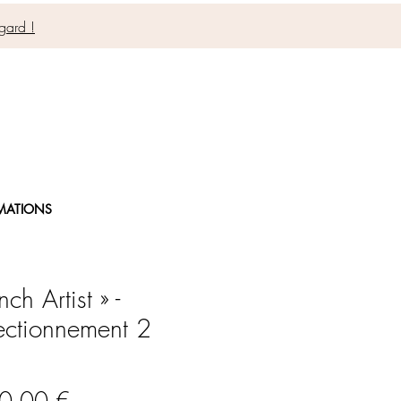
gard !
MATIONS
nch Artist » -
ectionnement 2
Prix