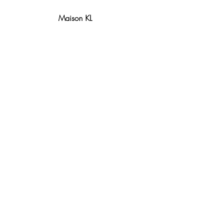
Maison KL
Notre centre de formation et
boutique sont situés à Lyon.
Contact
Politique de remboursement
Conditions générales de vente