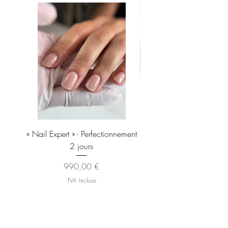
« Nail Expert » - Perfectionnement
Brosse À Manucure EXP
2 jours
Pour Enlever La Poussiè
Prix
990,00 €
TVA Incluse