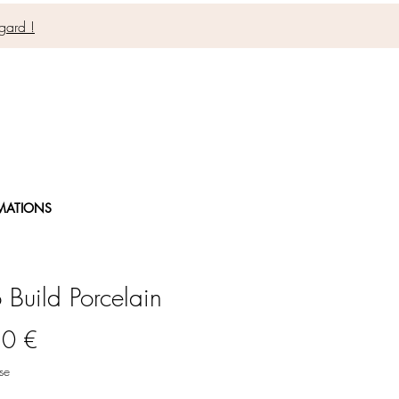
gard !
MATIONS
o Build Porcelain
Prix
50 €
se