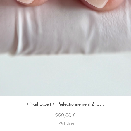
Aperçu rapide
« Nail Expert » - Perfectionnement 2 jours
Prix
990,00 €
TVA Incluse