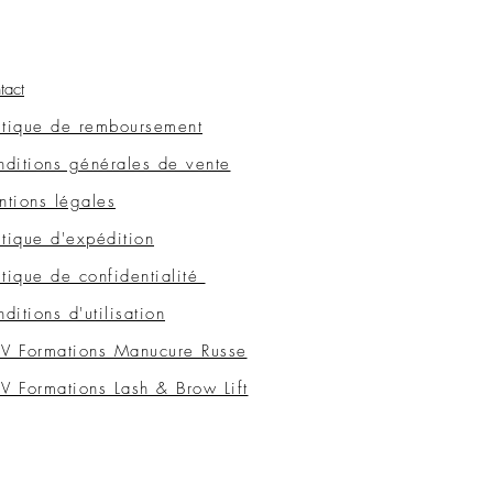
tact
itique de remboursement
ditions générales de vente
tions légales
itique d'expédition
itique de confidentialité
ditions d'utilisation
V Formations Manucure Russe
 Formations Lash & Brow Lift