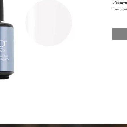
Découvre
transpar
• viscosi
• permet
naturel
• très r