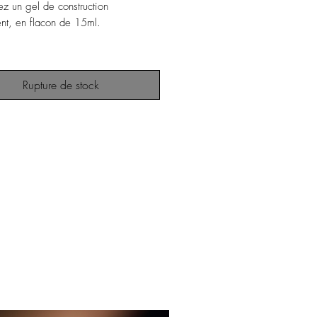
z un gel de construction
ent, en flacon de 15ml.
té parfaite
 d'effectuer un gainage sur ongle
Rupture de stock
ésistant & système Soak Off