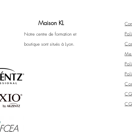
Maison KL
Con
Pol
Notre centre de formation et
Con
boutique sont situés à Lyon.
Men
Pol
Pol
Con
CG
CGV