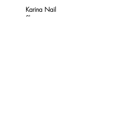
Karina Nail
Shop
Наш магазин находится в
Лионе
Контакт
Доставка и возврат