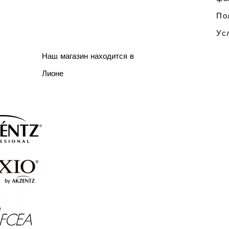
По
Ус
Наш магазин находится в
Лионе