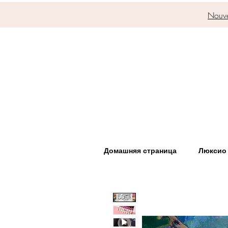
Nouve
Домашняя страница
Люксио