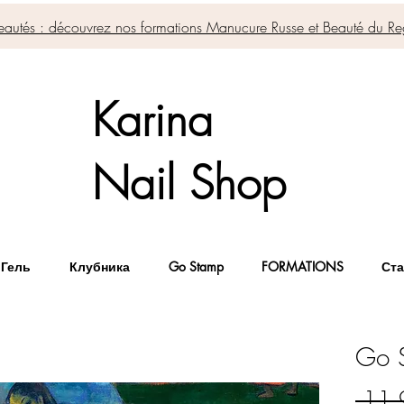
autés : découvrez nos formations Manucure Russe et Beauté du Re
Karina
Nail Shop
 Гель
Клубника
Go Stamp
FORMATIONS
Ста
Go S
 11,