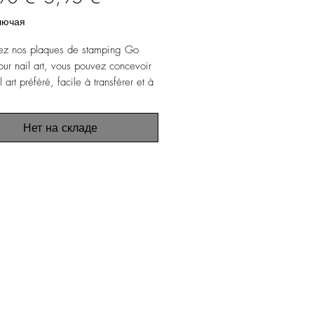
цена
лючая
ez nos plaques de stamping Go
ur nail art, vous pouvez concevoir
l art préféré, facile à transférer et à
r sur vos ongles !
Нет на складе