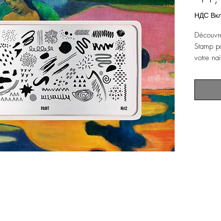
НДС Вк
Découvr
Stamp po
votre nai
applique