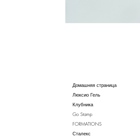
Домашняя страница
Люксио Гель
Клубника
Go Stamp
FORMATIONS
Сталекс