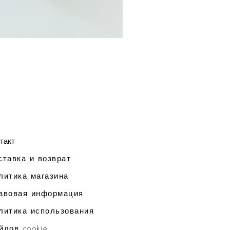
такт
ставка и возврат
литика магазина
авовая информация
литика использования
йлов cookie