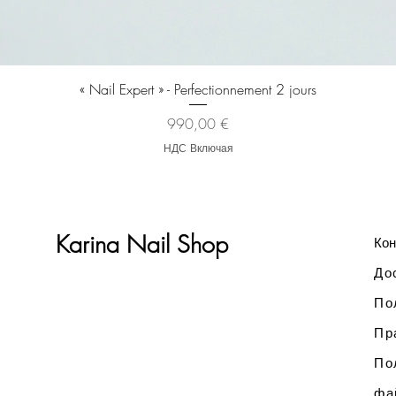
Быстрый просмотр
« Nail Expert » - Perfectionnement 2 jours
Цена
990,00 €
НДС Включая
Karina Nail Shop
Кон
До
По
Пр
По
фа