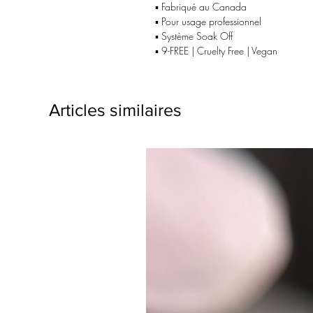
▪️ Fabriqué au Canada
▪️ Pour usage professionnel
▪️ Système Soak Off
▪️ 9-FREE | Cruelty Free | Vegan
Articles similaires