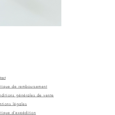
tact
itique de remboursement
ditions générales de vente
tions légales
itique d'expédition