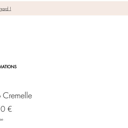
gard !
MATIONS
o Cremelle
Prix
50 €
se