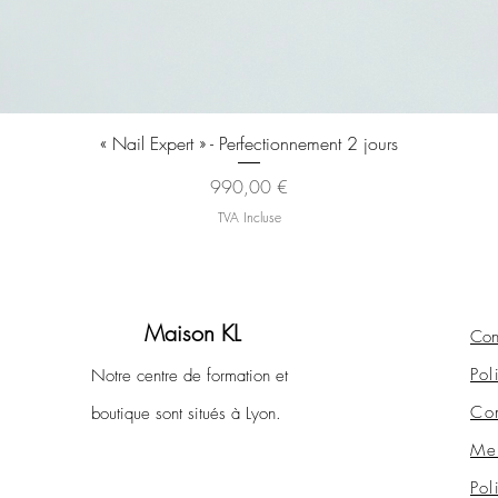
Aperçu rapide
« Nail Expert » - Perfectionnement 2 jours
Prix
990,00 €
TVA Incluse
Maison KL
Con
Pol
Notre centre de formation et
Con
boutique sont situés à Lyon.
Men
Pol