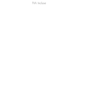
TVA Incluse
Maison KL
Notre centre de formation et
boutique sont situés à Lyon.