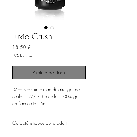
Luxio Crush
Prix
18,50 €
TVA Incluse
Rupture de stock
Découvrez un extraordinaire gel de
couleur UV/LED soluble, 100% gel,
en flacon de 15ml.
• sans solvant
Caractéristiques du produit
• sans odeur
• hypoallergénique
▪️ Fabriqué au Canada