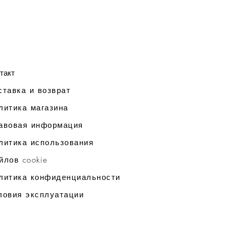
такт
ставка и возврат
литика магазина
авовая информация
литика использования
йлов cookie
литика конфиденциальности
ловия эксплуатации