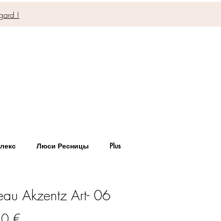
gard !
лекс
Люси Ресницы
Plus
eau Akzentz Art- 06
Цена
40 €