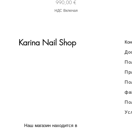
Цена
990,00 €
НДС Включая
Karina Nail Shop
Кон
До
По
Пр
По
фа
По
Ус
Наш магазин находится в