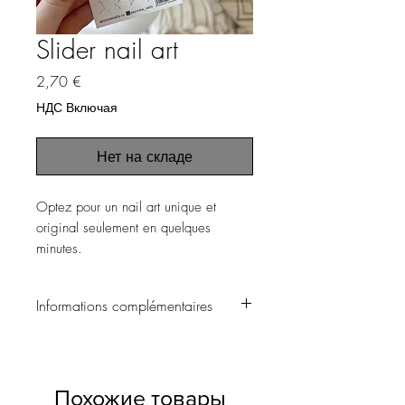
Slider nail art
Цена
2,70 €
НДС Включая
Нет на складе
Optez pour un nail art unique et
original seulement en quelques
minutes.
Informations complémentaires
▪️ Choisissez le motif souhaité et
découpez le.
Похожие товары
▪️ Laissez tremper le motif dans l’eau