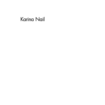
Karina Nail
Shop
Наш магазин находится в
Лионе