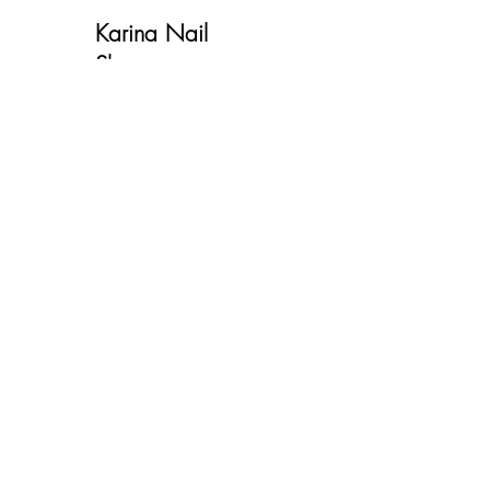
Karina Nail
Shop
Наш магазин находится в
Лионе
Контакт
Доставка и возврат