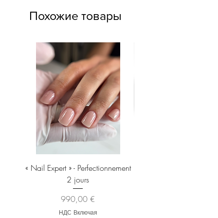
Похожие товары
« Nail Expert » - Perfectionnement
Brosse À Manucure EXP
2 jours
Pour Enlever La Poussiè
Цена
990,00 €
НДС Включая