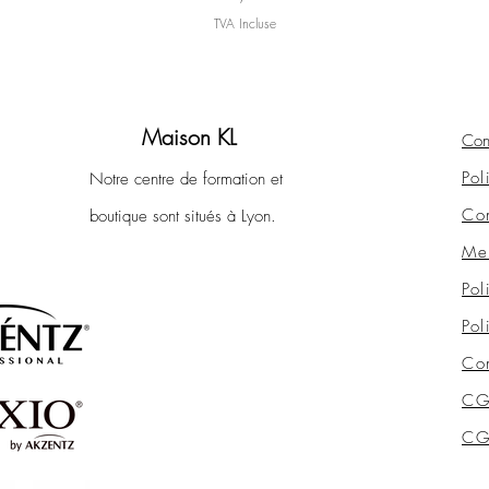
TVA Incluse
Maison KL
Con
Pol
Notre centre de formation et
Con
boutique sont situés à Lyon.
Men
Pol
Pol
Con
CG
CGV