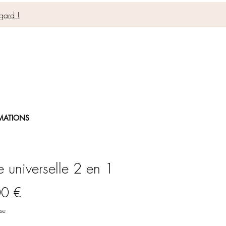
gard !
MATIONS
e universelle 2 en 1
Prix
00 €
se