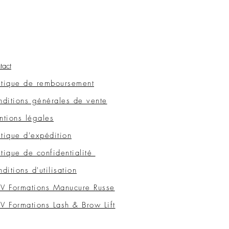
tact
itique de remboursement
ditions générales de vente
tions légales
itique d'expédition
itique de confidentialité
ditions d'utilisation
V Formations Manucure Russe
 Formations Lash & Brow Lift