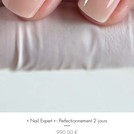
Aperçu rapide
« Nail Expert » - Perfectionnement 2 jours
Prix
990,00 €