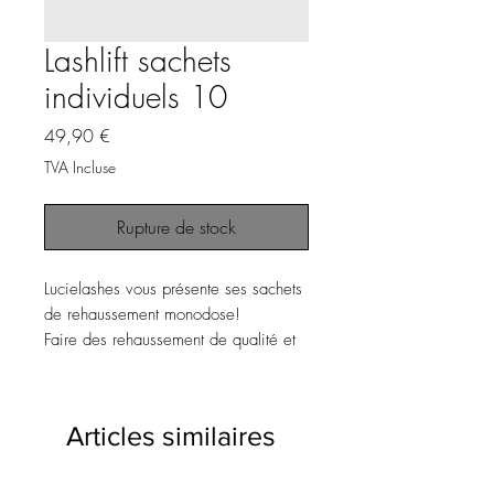
Lashlift sachets
individuels 10
Prix
49,90 €
TVA Incluse
Rupture de stock
Lucielashes vous présente ses sachets
de rehaussement monodose!
Faire des rehaussement de qualité et
obtenir un résultat magnifique c’est
désormais possible!
Articles similaires
Existe en Boîte de 10 sachets :
5 Sachets fixant et 5permanent
Un sachet peut convenir à 3 voir 4