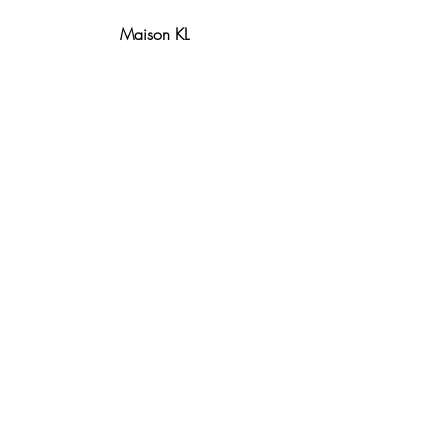
Maison KL
Notre centre de formation et
boutique sont situés à Lyon.
Contact
Politique de remboursement
Conditions générales de vente
Mentions légales