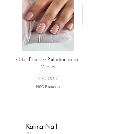
« Nail Expert » - Perfectionnement
Brosse À Manucure EXP
2 jours
Pour Enlever La Poussiè
Цена
990,00 €
НДС Включая
Karina Nail