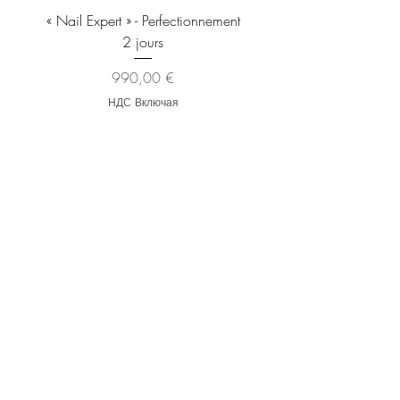
« Nail Expert » - Perfectionnement
Brosse À Manucure EXP
2 jours
Pour Enlever La Poussiè
Цена
990,00 €
НДС Включая
Karina Nail
Shop
Наш магазин находится в
Лионе