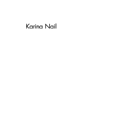
Karina Nail
Shop
Наш магазин находится в
Лионе