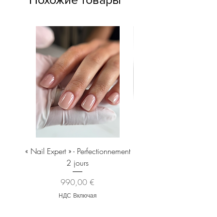
« Nail Expert » - Perfectionnement
Brosse À Manucure EXP
2 jours
Pour Enlever La Poussiè
Цена
990,00 €
НДС Включая