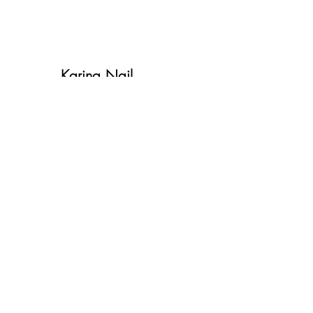
Karina Nail
Shop
Наш магазин находится в
Лионе