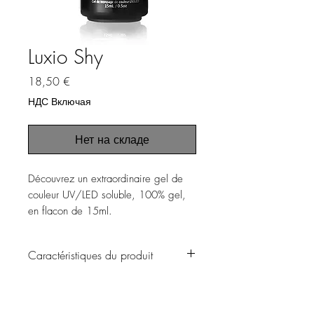
Luxio Shy
Цена
18,50 €
НДС Включая
Нет на складе
Découvrez un extraordinaire gel de
couleur UV/LED soluble, 100% gel,
en flacon de 15ml.
• sans solvant
Caractéristiques du produit
• sans odeur
• hypoallergénique
▪️ Fabriqué au Canada
▪️ Pour usage professionnel
▪️ Système Soak Off