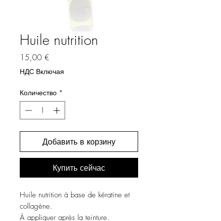
Huile nutrition
Цена
15,00 €
НДС Включая
Количество
*
Добавить в корзину
Купить сейчас
Huile nutrition à base de kératine et
collagène.
À appliquer après la teinture.