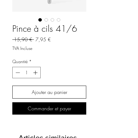
Pince à cils 41/6
Prix
Prix
 15,90 € 
7,95 €
original
promotionnel
TVA Incluse
Quantité
*
Ajouter au panier
Commander et payer
Articles similaires