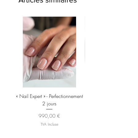
« Nail Expert » - Perfectionnement
Brosse À Manucure EXP
2 jours
Pour Enlever La Poussiè
Prix
990,00 €
TVA Incluse