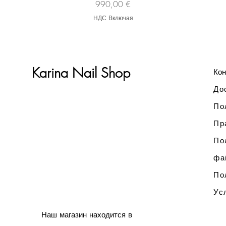
Цена
990,00 €
НДС Включая
Karina Nail Shop
Кон
До
По
Пр
По
фа
По
Ус
Наш магазин находится в