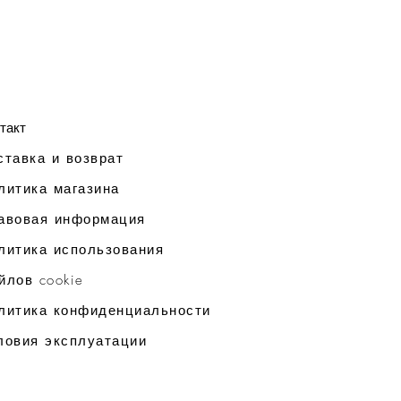
такт
ставка и возврат
литика магазина
авовая информация
литика использования
йлов cookie
литика конфиденциальности
ловия эксплуатации