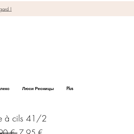
gard !
лекс
Люси Ресницы
Plus
e à cils 41/2
Обычная
Спеццена
90 € 
7,95 €