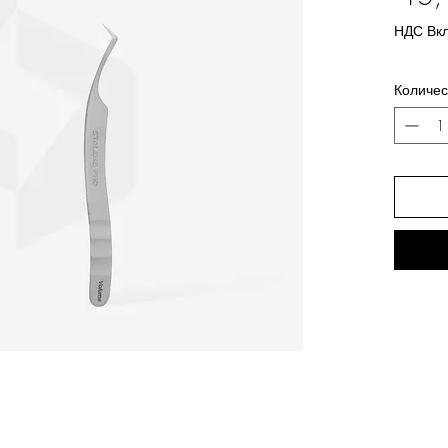
НДС Вк
Количес